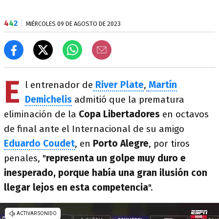
4
4
2
MIÉRCOLES 09 DE AGOSTO DE 2023
E
l entrenador de
River Plate
,
Martín
Demichelis
admitió que la prematura
eliminación de la
Copa Libertadores
en octavos
de final ante el Internacional de su amigo
Eduardo Coudet
, en
Porto Alegre
, por tiros
penales, "
representa un golpe muy duro e
inesperado, porque había una gran ilusión con
llegar lejos en esta competencia
".