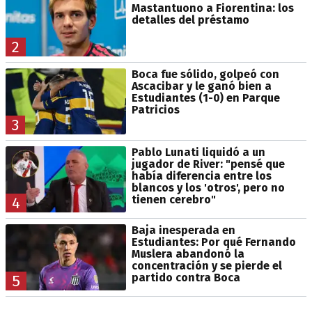
Mastantuono a Fiorentina: los
detalles del préstamo
2
Boca fue sólido, golpeó con
Ascacibar y le ganó bien a
Estudiantes (1-0) en Parque
Patricios
3
Pablo Lunati liquidó a un
jugador de River: "pensé que
había diferencia entre los
blancos y los 'otros', pero no
tienen cerebro"
4
Baja inesperada en
Estudiantes: Por qué Fernando
Muslera abandonó la
concentración y se pierde el
partido contra Boca
5