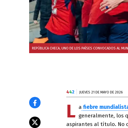
REPÚBLICA CHECA, UNO DE LOS PAÍSES CONVOCADOS AL MUN
4
4
2
JUEVES 21 DE MAYO DE 2026
L
a
fiebre mundialist
generalmente, los q
aspirantes al título. No 