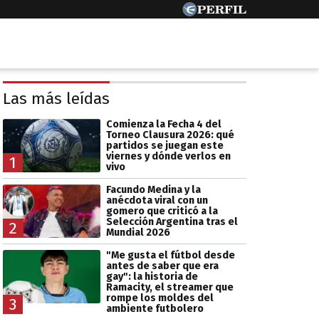
Las más leídas
Comienza la Fecha 4 del
Torneo Clausura 2026: qué
partidos se juegan este
viernes y dónde verlos en
1
vivo
Facundo Medina y la
anécdota viral con un
gomero que criticó a la
Selección Argentina tras el
2
Mundial 2026
"Me gusta el fútbol desde
antes de saber que era
gay": la historia de
Ramacity, el streamer que
rompe los moldes del
3
ambiente futbolero