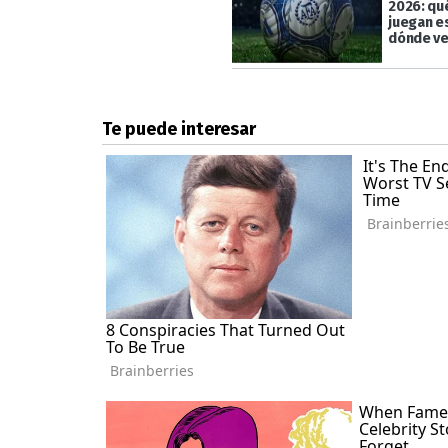
2026: qu
juegan e
dónde ve