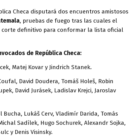
lica Checa disputará dos encuentros amistosos
temala
, pruebas de fuego tras las cuales el
orte definitivo para conformar la lista oficial
onvocados de República Checa:
ek, Matej Kovar y Jindrich Stanek.
Coufal, David Doudera, Tomáš Holeš, Robin
ek, David Jurásek, Ladislav Krejci, Jaroslav
l Bucha, Lukáš Cerv, Vladimír Darida, Tomás
Michal Sadílek, Hugo Sochurek, Alexandr Sojka,
lc y Denis Visinsky.