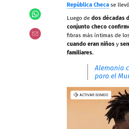
República Checa
se llev
Luego de
dos décadas d
conjunto checo confirmó
fibras más íntimas de lo
cuando eran niños
y
sen
familiares.
Alemania c
para el Mu