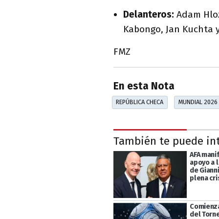
Delanteros:
Adam Hloz
Kabongo, Jan Kuchta y 
FMZ
En esta Nota
REPÚBLICA CHECA
MUNDIAL 2026
También te puede in
AFA mani
apoyo a l
de Gianni
plena cri
Comienza
del Torn