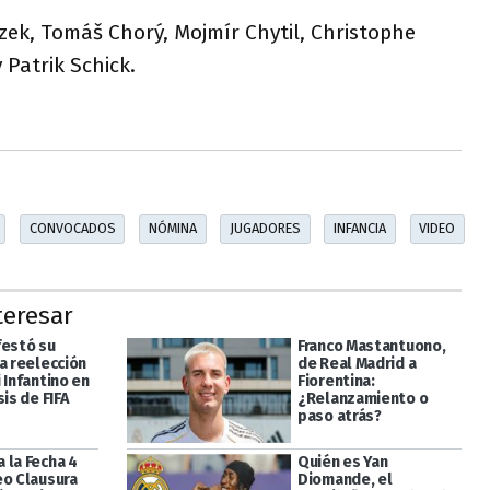
ek, Tomáš Chorý, Mojmír Chytil, Christophe
Patrik Schick.
CONVOCADOS
NÓMINA
JUGADORES
INFANCIA
VIDEO
teresar
festó su
Franco Mastantuono,
a reelección
de Real Madrid a
 Infantino en
Fiorentina:
sis de FIFA
¿Relanzamiento o
paso atrás?
 la Fecha 4
Quién es Yan
eo Clausura
Diomande, el