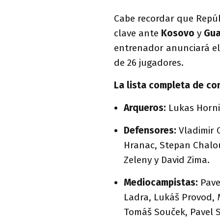
Cabe recordar que Repúb
clave ante
Kosovo
y
Gua
entrenador anunciará el c
de 26 jugadores.
La lista completa de c
Arqueros:
Lukas Hornic
Defensores:
Vladimir 
Hranac, Stepan Chaloup
Zeleny y David Zima.
Mediocampistas:
Pave
Ladra, Lukáš Provod, 
Tomáš Souček, Pavel Su