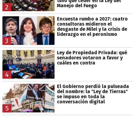
tuvo que ceder en la Ley del
Manejo del Fuego
2
Encuesta rumbo a 2027: cuatro
consultoras midieron el
desgaste de Milei y la crisis de
liderazgo en el peronismo
3
Ley de Propiedad Privada: qué
senadores votaron a favor y
cuáles en contra
4
El Gobierno perdió la pulseada
del nombre: la "Ley de Tierras"
se impuso en toda la
conversación digital
5