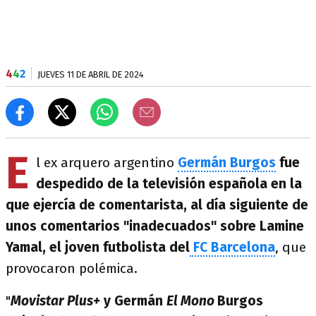
4
4
2
JUEVES 11 DE ABRIL DE 2024
E
l ex arquero argentino
Germán Burgos
fue
despedido de la televisión española en la
que ejercía de comentarista, al día siguiente de
unos comentarios "inadecuados" sobre Lamine
Yamal, el joven futbolista del
FC Barcelona
, que
provocaron polémica.
"
Movistar Plus+
y Germán
El Mono
Burgos