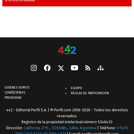
QUIENES SOMOS
EQUIPO
CONTÁCTENOS
REGLAS DE PARTICIPACIÓN
PRIVACIDAD
442 - Editorial Perfil S.A.
| © Perfil.com 2006-2026 - Todos los derechos
reservados.
Registro de la propiedad intelectual número 5346433
Dirección:
California 2715
,
C1289ABI
,
CABA, Argentina
| Teléfono:
(+5411)
7091-4921
/
(+5411) 7091-4921
| E-mail:
perfilcom@perfil.com