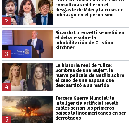
consultoras midieron el
desgaste de Milei y la crisis de
liderazgo en el peronismo
2
Ricardo Lorenzetti se metió en
el debate sobre la
inhabilitación de Cristina
Kirchner
3
La historia real de "Elize:
Sombras de una mujer", la
nueva película de Netflix sobre
el caso de una esposa que
descuartizó a su marido
4
Tercera Guerra Mundial: la
inteligencia artificial reveló
cuáles serían los primeros
países latinoamericanos en ser
derrotados
5