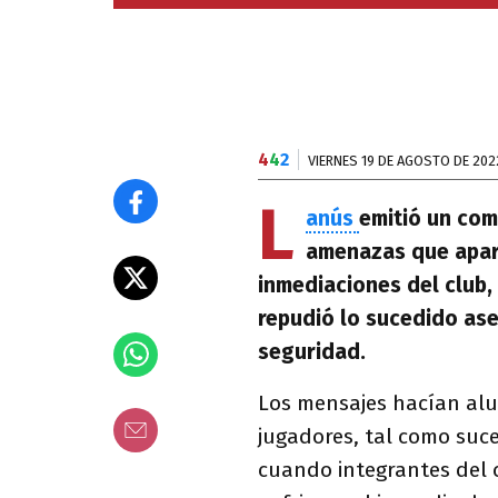
4
4
2
VIERNES 19 DE AGOSTO DE 202
L
anús
emitió un comu
amenazas que apare
inmediaciones del club, 
repudió lo sucedido as
seguridad.
Los mensajes hacían alu
jugadores, tal como suc
cuando integrantes del c