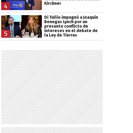
Kirchner
4
Di Tullio impugnó a Joaquín
Benegas Lynch por un
presunto conflicto de
intereses en el debate de
5
la Ley de Tierras