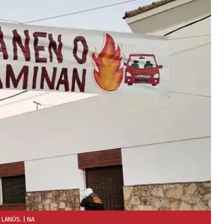
 LANÚS.
| NA