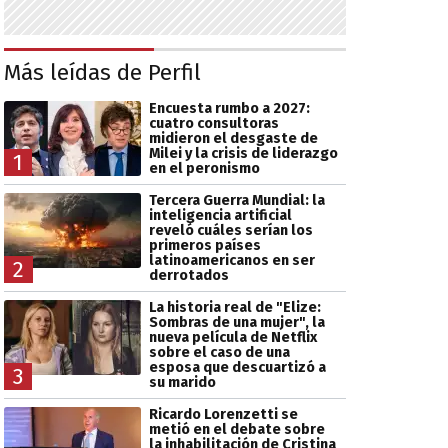
Más leídas de Perfil
Encuesta rumbo a 2027:
cuatro consultoras
midieron el desgaste de
Milei y la crisis de liderazgo
1
en el peronismo
Tercera Guerra Mundial: la
inteligencia artificial
reveló cuáles serían los
primeros países
latinoamericanos en ser
2
derrotados
La historia real de "Elize:
Sombras de una mujer", la
nueva película de Netflix
sobre el caso de una
esposa que descuartizó a
3
su marido
Ricardo Lorenzetti se
metió en el debate sobre
la inhabilitación de Cristina