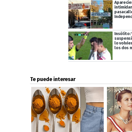
Aparecie
intimida
pasacall
Independ
Insólito:
suspensi
lo volvie
los dos 