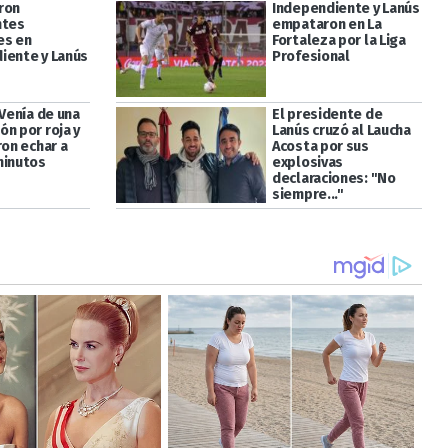
ron
Independiente y Lanús
ntes
empataron en La
es en
Fortaleza por la Liga
iente y Lanús
Profesional
 Venía de una
El presidente de
ón por roja y
Lanús cruzó al Laucha
ron echar a
Acosta por sus
minutos
explosivas
declaraciones: "No
siempre..."