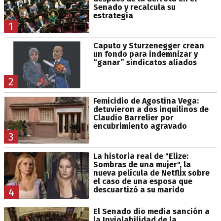
Senado y recalcula su
estrategia
1
Caputo y Sturzenegger crean
un fondo para indemnizar y
“ganar” sindicatos aliados
2
Femicidio de Agostina Vega:
detuvieron a dos inquilinos de
Claudio Barrelier por
encubrimiento agravado
3
La historia real de "Elize:
Sombras de una mujer", la
nueva película de Netflix sobre
el caso de una esposa que
descuartizó a su marido
4
El Senado dio media sanción a
la Inviolabilidad de la