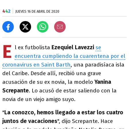
4
4
2
JUEVES 16 DE ABRIL DE 2020
E
l ex futbolista
Ezequiel Lavezzi
se
encuentra cumpliendo la cuarentena por el
coronavirus en Saint Barth
, una paradisíaca isla
del Caribe. Desde allí, recibió una grave
acusación de su ex novia, la modelo
Yanina
Screpante
. Lo acusó de estar saliendo con la
novia de un viejo amigo suyo.
"
La conozco, hemos llegado a estar los cuatro
juntos de vacaciones
", dijo Screpante. Hace