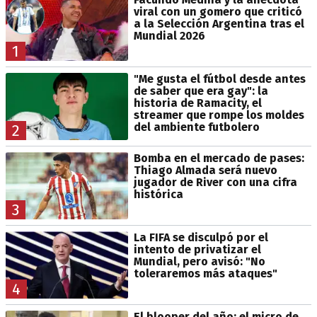
viral con un gomero que criticó
a la Selección Argentina tras el
Mundial 2026
1
"Me gusta el fútbol desde antes
de saber que era gay": la
historia de Ramacity, el
streamer que rompe los moldes
del ambiente futbolero
2
Bomba en el mercado de pases:
Thiago Almada será nuevo
jugador de River con una cifra
histórica
3
La FIFA se disculpó por el
intento de privatizar el
Mundial, pero avisó: "No
toleraremos más ataques"
4
El blooper del año: el micro de