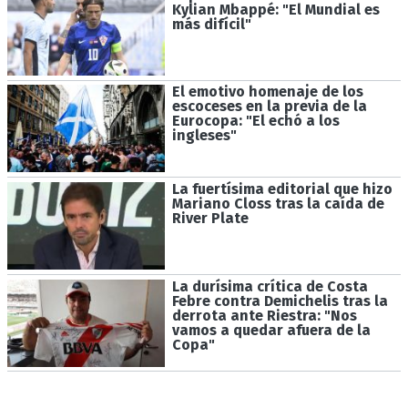
Kylian Mbappé: "El Mundial es
más difícil"
El emotivo homenaje de los
escoceses en la previa de la
Eurocopa: "El echó a los
ingleses"
La fuertísima editorial que hizo
Mariano Closs tras la caída de
River Plate
La durísima crítica de Costa
Febre contra Demichelis tras la
derrota ante Riestra: "Nos
vamos a quedar afuera de la
Copa"