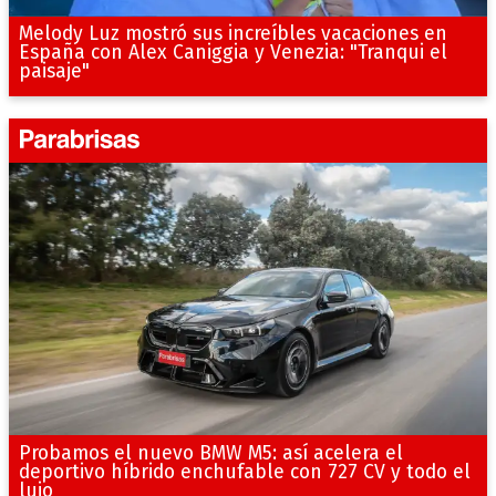
Melody Luz mostró sus increíbles vacaciones en
España con Alex Caniggia y Venezia: "Tranqui el
paisaje"
Probamos el nuevo BMW M5: así acelera el
deportivo híbrido enchufable con 727 CV y todo el
lujo