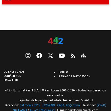
QUIENES SOMOS
EQUIPO
CONTÁCTENOS
REGLAS DE PARTICIPACIÓN
PRIVACIDAD
442 - Editorial Perfil S.A.
| © Perfil.com 2006-2026 - Todos los derechos
reservados.
Registro de la propiedad intelectual número 5346433
Dirección:
California 2715
,
C1289ABI
,
CABA, Argentina
| Teléfono:
(+5411)
7091-4921
/
(+5411) 7091-4921
| E-mail:
perfilcom@perfil.com