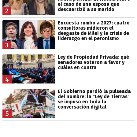
el caso de una esposa que
descuartizó a su marido
2
Encuesta rumbo a 2027: cuatro
consultoras midieron el
desgaste de Milei y la crisis de
liderazgo en el peronismo
3
Ley de Propiedad Privada: qué
senadores votaron a favor y
cuáles en contra
4
El Gobierno perdió la pulseada
del nombre: la "Ley de Tierras"
se impuso en toda la
conversación digital
5