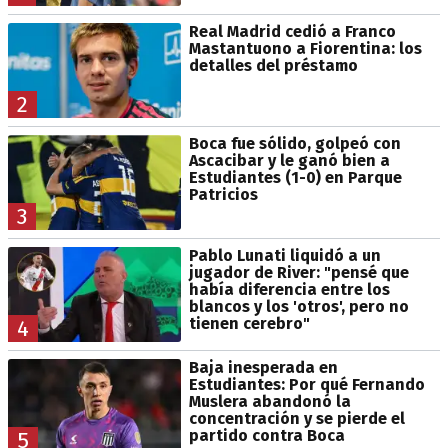
Real Madrid cedió a Franco
Mastantuono a Fiorentina: los
detalles del préstamo
2
Boca fue sólido, golpeó con
Ascacibar y le ganó bien a
Estudiantes (1-0) en Parque
Patricios
3
Pablo Lunati liquidó a un
jugador de River: "pensé que
había diferencia entre los
blancos y los 'otros', pero no
tienen cerebro"
4
Baja inesperada en
Estudiantes: Por qué Fernando
Muslera abandonó la
concentración y se pierde el
partido contra Boca
5