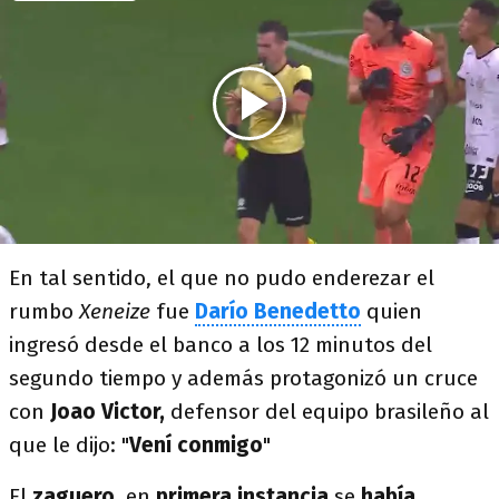
En tal sentido, el que no pudo enderezar el
rumbo
Xeneize
fue
Darío Benedetto
quien
ingresó desde el banco a los 12 minutos del
segundo tiempo y además protagonizó un cruce
con
Joao Victor,
defensor del equipo brasileño al
que le dijo: "
Vení conmigo
"
El
zaguero
, en
primera instancia
se
había