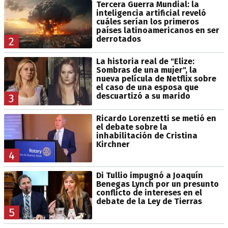
Tercera Guerra Mundial: la
inteligencia artificial reveló
cuáles serían los primeros
países latinoamericanos en ser
derrotados
2
La historia real de "Elize:
Sombras de una mujer", la
nueva película de Netflix sobre
el caso de una esposa que
descuartizó a su marido
3
Ricardo Lorenzetti se metió en
el debate sobre la
inhabilitación de Cristina
Kirchner
4
Di Tullio impugnó a Joaquín
Benegas Lynch por un presunto
conflicto de intereses en el
debate de la Ley de Tierras
5