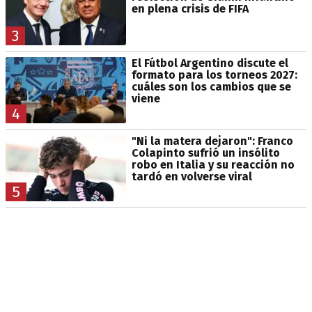
en plena crisis de FIFA
3
El Fútbol Argentino discute el
formato para los torneos 2027:
cuáles son los cambios que se
viene
4
"Ni la matera dejaron": Franco
Colapinto sufrió un insólito
robo en Italia y su reacción no
tardó en volverse viral
5