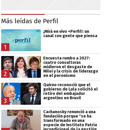
Más leídas de Perfil
¡Mirá en vivo +Perfil!: un
canal con gente que piensa
1
Encuesta rumbo a 2027:
cuatro consultoras
midieron el desgaste de
Milei y la crisis de liderazgo
2
en el peronismo
Quirno reconoció que el
gobierno de Lula solicitó el
retiro del embajador
argentino en Brasil
3
Cachanosky renunció a una
fundación porque "se ha
transformado en una
especie de Instituto Patria
incondicional de la gestión