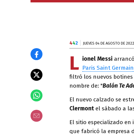
4
4
2
JUEVES 04 DE AGOSTO DE 202
L
ionel Messi
arrancó
Paris Saint Germain
filtró los nuevos botine
nombre de: "
Balón Te Ad
El nuevo calzado se estr
Clermont
el sábado a la
El sitio especializado e
que fabricó la empresa d