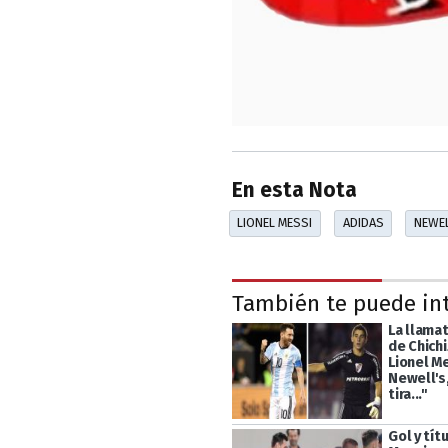
En esta Nota
LIONEL MESSI
ADIDAS
NEWEL
También te puede in
La llama
de Chich
Lionel Me
Newell's,
tira..."
Gol y tít