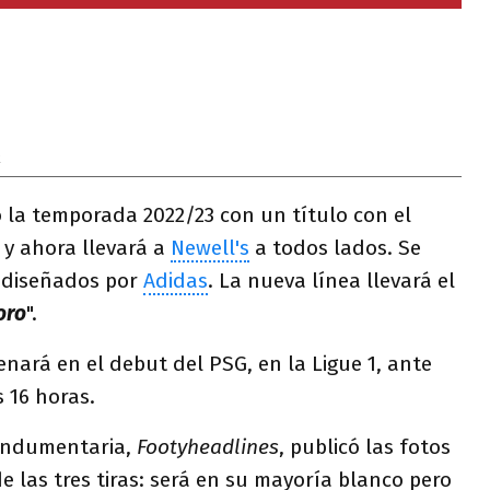
2
 la temporada 2022/23 con un título con el
y ahora llevará a
Newell's
a todos lados. Se
s diseñados por
Adidas
. La nueva línea llevará el
oro
".
enará en el debut del PSG, en la Ligue 1, ante
s 16 horas.
n indumentaria,
Footyheadlines
, publicó las fotos
e las tres tiras: será en su mayoría blanco pero