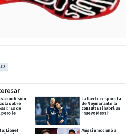
L'S
teresar
tiva confesión
La fuerte respuesta
izola sobre
de Neymar ante la
ssi: "Es de
consulta si habrá un
 pero le
"nuevo Messi"
ulo: Lionel
Messi emocionó a