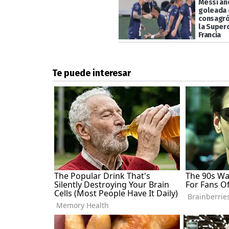
Messi an
goleada 
consagr
la Super
Francia