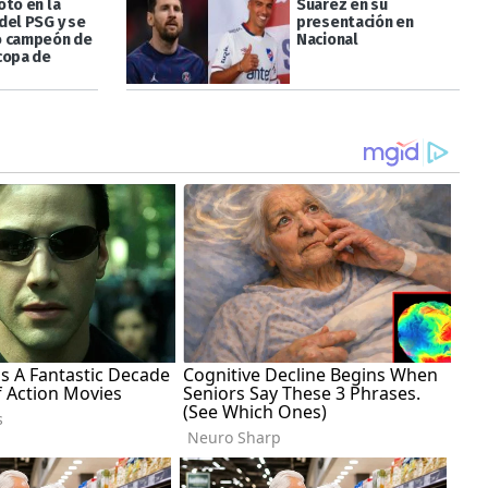
otó en la
Suárez en su
del PSG y se
presentación en
ó campeón de
Nacional
copa de