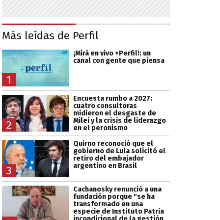
Más leídas de Perfil
¡Mirá en vivo +Perfil!: un
canal con gente que piensa
1
Encuesta rumbo a 2027:
cuatro consultoras
midieron el desgaste de
Milei y la crisis de liderazgo
2
en el peronismo
Quirno reconoció que el
gobierno de Lula solicitó el
retiro del embajador
argentino en Brasil
3
Cachanosky renunció a una
fundación porque "se ha
transformado en una
especie de Instituto Patria
incondicional de la gestión