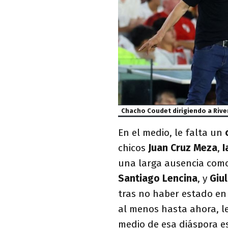
Chacho Coudet dirigiendo a Rive
En el medio, le falta un
chicos
Juan Cruz Meza
,
I
una larga ausencia co
Santiago Lencina
, y
Giu
tras no haber estado en
al menos hasta ahora, l
medio de esa diáspora 