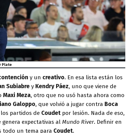
r Plate
contención
y un
creativo
. En esa lista están los
an Subiabre
y
Kendry Páez
, uno que viene de
mo
Maxi Meza
, otro que no usó hasta ahora como
liano Galoppo
, que volvió a jugar contra
Boca
 los partidos de
Coudet
por lesión. Nada de eso,
e genera expectativas al
Mundo River
. Definir en
es todo un tema para
Coudet
.