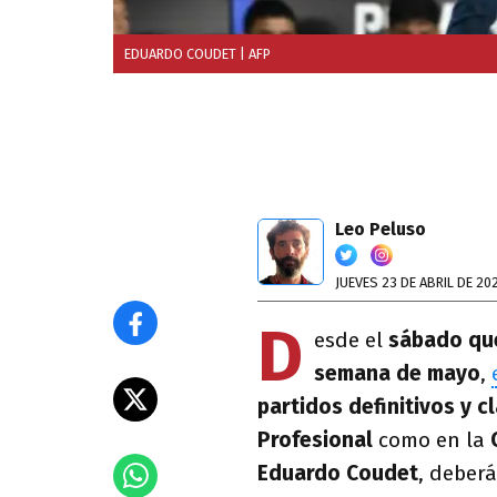
EDUARDO COUDET
| AFP
Leo Peluso
JUEVES 23 DE ABRIL DE 20
D
esde el
sábado que
semana de mayo
,
partidos definitivos y c
Profesional
como en la
Eduardo Coudet
, deber