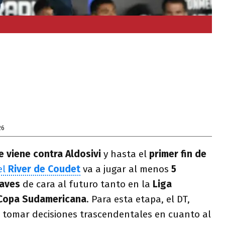
26
 viene contra Aldosivi
y hasta el
primer fin de
el
River de Coudet
va a jugar al menos
5
laves
de cara al futuro tanto en la
Liga
Copa Sudamericana
. Para esta etapa, el DT,
á tomar decisiones trascendentales en cuanto al