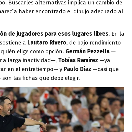
po. Buscarles alternativas implica un cambio de
parecía haber encontrado el dibujo adecuado al
ión de jugadores para esos lugares libres
. En la
 sostiene a
Lautaro Rivero
, de bajo rendimiento
a quién elige como opción.
Germán Pezzella
—
una larga inactividad—,
Tobías Ramírez
—ya
car en el entretiempo— y
Paulo Díaz
—casi que
son las fichas que debe elegir.