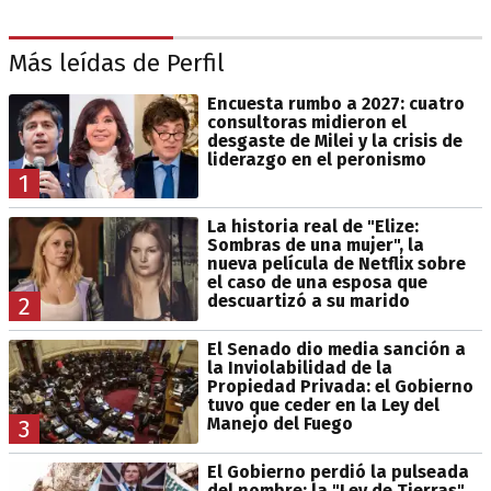
Más leídas de Perfil
Encuesta rumbo a 2027: cuatro
consultoras midieron el
desgaste de Milei y la crisis de
liderazgo en el peronismo
1
La historia real de "Elize:
Sombras de una mujer", la
nueva película de Netflix sobre
el caso de una esposa que
descuartizó a su marido
2
El Senado dio media sanción a
la Inviolabilidad de la
Propiedad Privada: el Gobierno
tuvo que ceder en la Ley del
Manejo del Fuego
3
El Gobierno perdió la pulseada
del nombre: la "Ley de Tierras"