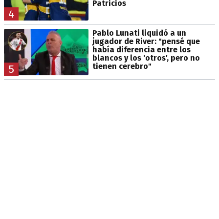
Patricios
4
Pablo Lunati liquidó a un
jugador de River: "pensé que
había diferencia entre los
blancos y los 'otros', pero no
tienen cerebro"
5