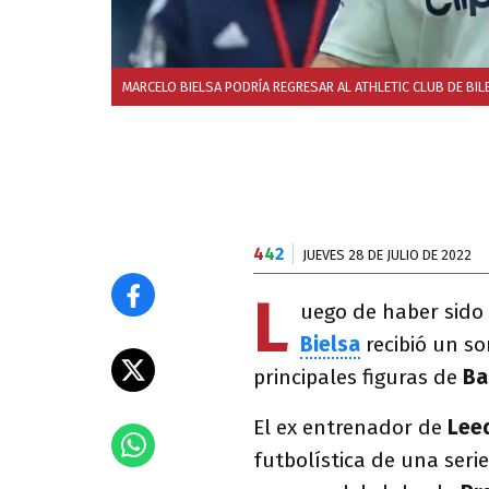
MARCELO BIELSA PODRÍA REGRESAR AL ATHLETIC CLUB DE BI
4
4
2
JUEVES 28 DE JULIO DE 2022
L
uego de haber sid
Bielsa
recibió un so
principales figuras de
Ba
El ex entrenador de
Leed
futbolística de una ser