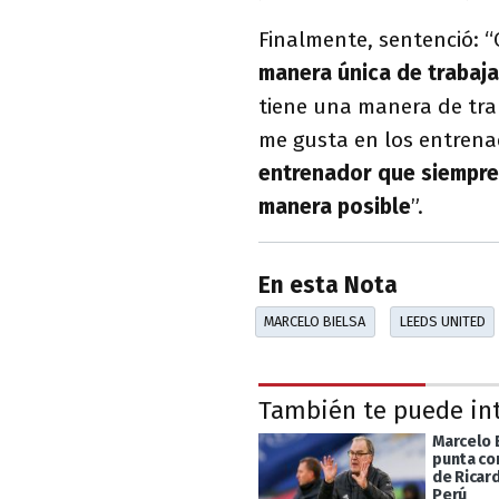
Finalmente, sentenció: 
manera única de trabaja
tiene una manera de trab
me gusta en los entrena
entrenador que siempre
manera posible
”.
En esta Nota
MARCELO BIELSA
LEEDS UNITED
También te puede in
Marcelo B
punta co
de Ricar
Perú