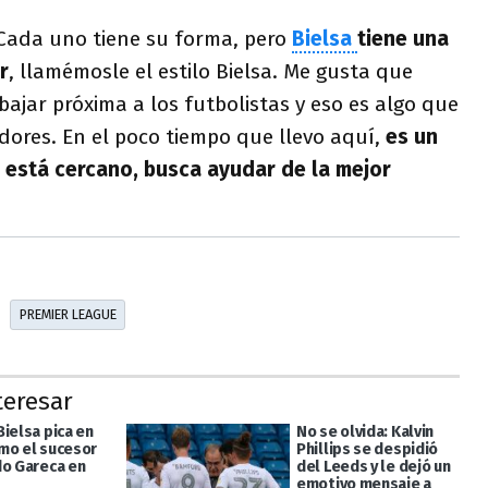
“Cada uno tiene su forma, pero
Bielsa
tiene una
r
, llamémosle el estilo Bielsa. Me gusta que
ajar próxima a los futbolistas y eso es algo que
dores. En el poco tiempo que llevo aquí,
es un
 está cercano, busca ayudar de la mejor
PREMIER LEAGUE
teresar
ielsa pica en
No se olvida: Kalvin
mo el sucesor
Phillips se despidió
do Gareca en
del Leeds y le dejó un
emotivo mensaje a