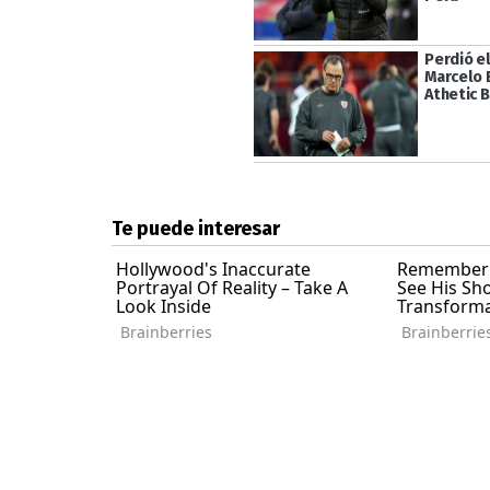
Perdió e
Marcelo 
Athetic B