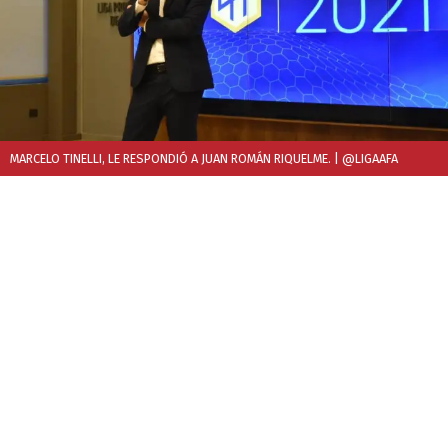
MARCELO TINELLI, LE RESPONDIÓ A JUAN ROMÁN RIQUELME.
| @LIGAAFA