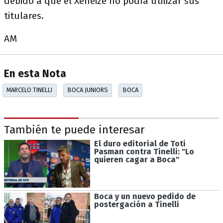
debido a que el Xeneize no podía utilizar sus
titulares.
AM
En esta Nota
MARCELO TINELLI
BOCA JUNIORS
BOCA
También te puede interesar
El duro editorial de Toti
Pasman contra Tinelli: "Lo
quieren cagar a Boca"
Boca y un nuevo pedido de
postergación a Tinelli