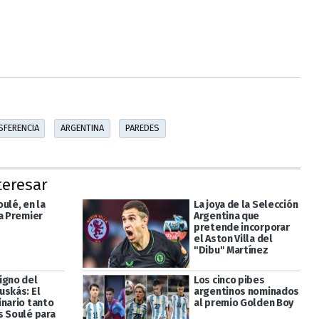
SFERENCIA
ARGENTINA
PAREDES
teresar
ulé, en la
La joya de la Selección
la Premier
Argentina que
pretende incorporar
el Aston Villa del
"Dibu" Martínez
igno del
Los cinco pibes
uskás: El
argentinos nominados
inario tanto
al premio Golden Boy
s Soulé para