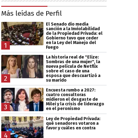
Más leídas de Perfil
El Senado dio media
sanción a la Inviolabilidad
de la Propiedad Privada: el
Gobierno tuvo que ceder
en la Ley del Manejo del
1
Fuego
La historia real de "Elize:
Sombras de una mujer", la
nueva película de Netflix
sobre el caso de una
esposa que descuartizó a
2
su marido
Encuesta rumbo a 2027:
cuatro consultoras
midieron el desgaste de
Milei y la crisis de liderazgo
3
en el peronismo
Ley de Propiedad Privada:
qué senadores votaron a
favor y cuáles en contra
4