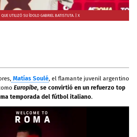
 QUE UTILIZÓ SU ÍDOLO GABRIEL BATISTUTA.
| X
ores,
Matías Soulé
, el flamante juvenil argentino
 como
Europibe
, se convirtió en un refuerzo top
ima temporada del fútbol italiano
.