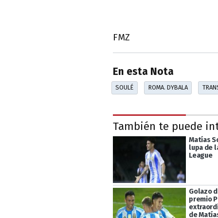
FMZ
En esta Nota
SOULÉ
ROMA. DYBALA
TRAN
También te puede in
Matías So
lupa de 
League
Golazo d
premio P
extraord
de Matía