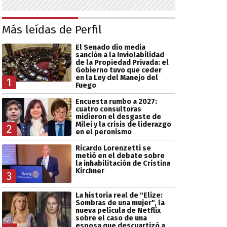
Más leídas de Perfil
El Senado dio media
sanción a la Inviolabilidad
de la Propiedad Privada: el
Gobierno tuvo que ceder
en la Ley del Manejo del
1
Fuego
Encuesta rumbo a 2027:
cuatro consultoras
midieron el desgaste de
Milei y la crisis de liderazgo
2
en el peronismo
Ricardo Lorenzetti se
metió en el debate sobre
la inhabilitación de Cristina
Kirchner
3
La historia real de "Elize:
Sombras de una mujer", la
nueva película de Netflix
sobre el caso de una
esposa que descuartizó a