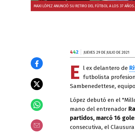
MAXI LÓPEZ ANUNCIÓ SU RETIRO DEL FÚTBOL A LOS 37 AÑOS.
4
4
2
JUEVES 29 DE JULIO DE 2021
E
l ex delantero de
Ri
futbolista profesio
Sambenedettese, equipo d
López debutó en el "Mil
mano del entrenador
Ra
partidos, marcó 16 gole
consecutiva, el Clausura