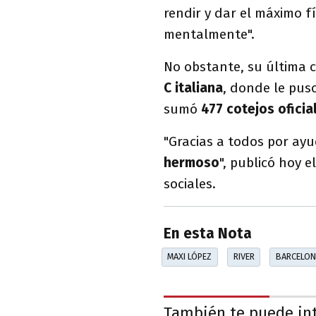
rendir y dar el máximo f
mentalmente".
No obstante, su última 
C italiana
, donde le pus
sumó
477 cotejos oficia
"Gracias a todos por ay
hermoso
", publicó hoy 
sociales.
En esta Nota
MAXI LÓPEZ
RIVER
BARCELON
También te puede in