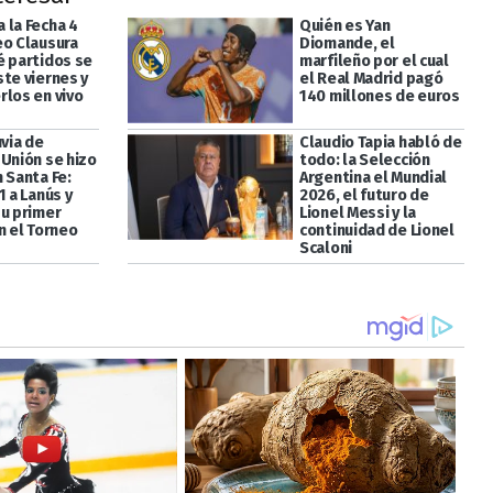
 la Fecha 4
Quién es Yan
eo Clausura
Diomande, el
é partidos se
marfileño por el cual
ste viernes y
el Real Madrid pagó
rlos en vivo
140 millones de euros
uvia de
Claudio Tapia habló de
 Unión se hizo
todo: la Selección
 Santa Fe:
Argentina el Mundial
1 a Lanús y
2026, el futuro de
su primer
Lionel Messi y la
n el Torneo
continuidad de Lionel
Scaloni