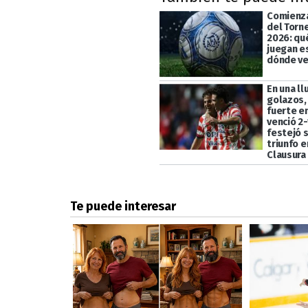
Comienza
del Torn
2026: qu
juegan e
dónde ve
En una ll
golazos,
fuerte en
venció 2-
festejó 
triunfo e
Clausura