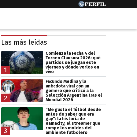
Las más leídas
Comienza la Fecha 4 del
Torneo Clausura 2026: qué
partidos se juegan este
viernes y dónde verlos en
1
vivo
Facundo Medina y la
anécdota viral con un
gomero que criticó a la
Selección Argentina tras el
2
Mundial 2026
"Me gusta el fútbol desde
antes de saber que era
gay": la historia de
Ramacity, el streamer que
rompe los moldes del
3
ambiente futbolero