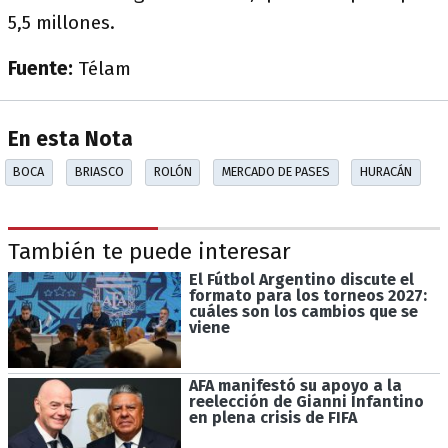
5,5 millones.
Fuente:
Télam
En esta Nota
BOCA
BRIASCO
ROLÓN
MERCADO DE PASES
HURACÁN
También te puede interesar
El Fútbol Argentino discute el
formato para los torneos 2027:
cuáles son los cambios que se
viene
AFA manifestó su apoyo a la
reelección de Gianni Infantino
en plena crisis de FIFA