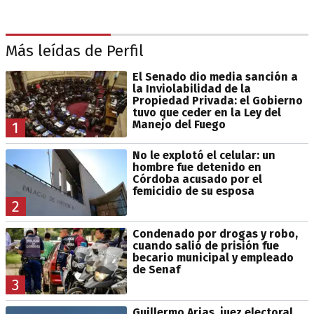
Más leídas de Perfil
El Senado dio media sanción a
la Inviolabilidad de la
Propiedad Privada: el Gobierno
tuvo que ceder en la Ley del
Manejo del Fuego
1
No le explotó el celular: un
hombre fue detenido en
Córdoba acusado por el
femicidio de su esposa
2
Condenado por drogas y robo,
cuando salió de prisión fue
becario municipal y empleado
de Senaf
3
Guillermo Arias, juez electoral