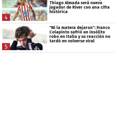
Thiago Almada será nuevo
jugador de River con una cifra
histórica
4
"Ni la matera dejaron": Franco
Colapinto sufrió un insólito
robo en Italia y su reacción no
tardó en volverse viral
5