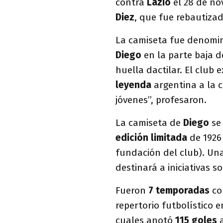
contra
Lazio
el 28 de no
Diez
, que fue rebautiza
La camiseta fue denom
Diego
en la parte baja 
huella dactilar. El club e
leyenda
argentina a la 
jóvenes”, profesaron.
La camiseta de
Diego
se
edición limitada
de 1926
fundación del club). Una
destinará a iniciativas so
Fueron
7 temporadas
co
repertorio futbolístico e
cuales anotó
115 goles
a