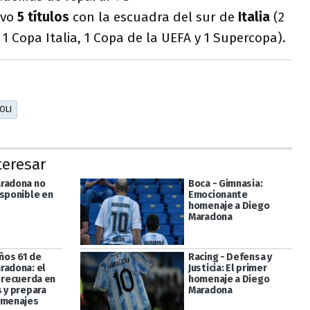
vo
5 títulos
con la escuadra del sur de
Italia
(2
1 Copa Italia, 1 Copa de la UEFA y 1 Supercopa).
OLI
teresar
radona no
Boca - Gimnasia:
isponible en
Emocionante
homenaje a Diego
Maradona
os 61 de
Racing - Defensa y
radona: el
Justicia: El primer
o recuerda en
homenaje a Diego
s y prepara
Maradona
omenajes