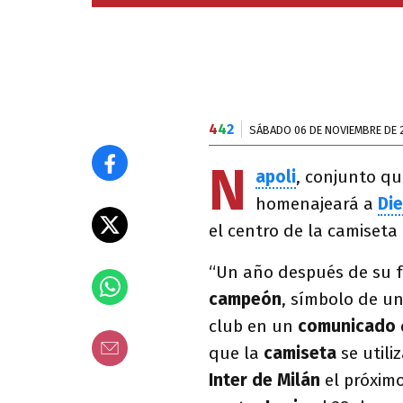
4
4
2
SÁBADO 06 DE NOVIEMBRE DE 
N
apoli
, conjunto qu
homenajeará a
Di
el centro de la camiseta
“Un año después de su f
campeón
, símbolo de u
club en un
comunicado
que la
camiseta
se utili
Inter de Milán
el próxim