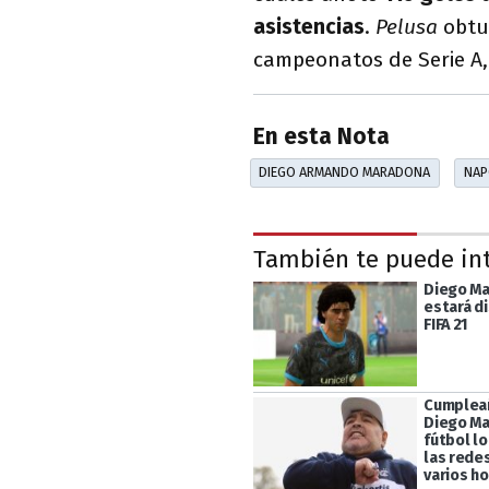
asistencias
.
Pelusa
obtu
campeonatos de Serie A, 
En esta Nota
DIEGO ARMANDO MARADONA
NAP
También te puede in
Diego Ma
estará d
FIFA 21
Cumpleañ
Diego Ma
fútbol l
las rede
varios h