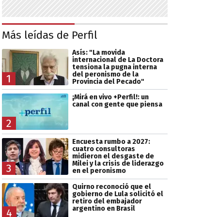
Más leídas de Perfil
Asís: "La movida
internacional de La Doctora
tensiona la pugna interna
del peronismo de la
1
Provincia del Pecado"
¡Mirá en vivo +Perfil!: un
canal con gente que piensa
2
Encuesta rumbo a 2027:
cuatro consultoras
midieron el desgaste de
Milei y la crisis de liderazgo
3
en el peronismo
Quirno reconoció que el
gobierno de Lula solicitó el
retiro del embajador
argentino en Brasil
4