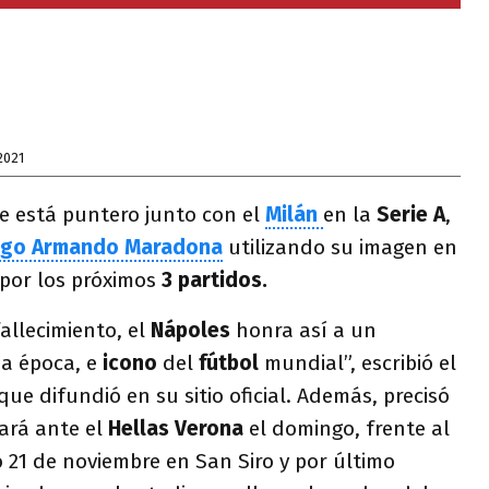
2021
e está puntero junto con el
Milán
en la
Serie A
,
ego Armando Maradona
utilizando su imagen en
 por los próximos
3 partidos.
allecimiento, el
Nápoles
honra así a un
na época, e
icono
del
fútbol
mundial”, escribió el
que difundió en su sitio oficial. Además, precisó
zará ante el
Hellas Verona
el domingo, frente al
o 21 de noviembre en San Siro y por último