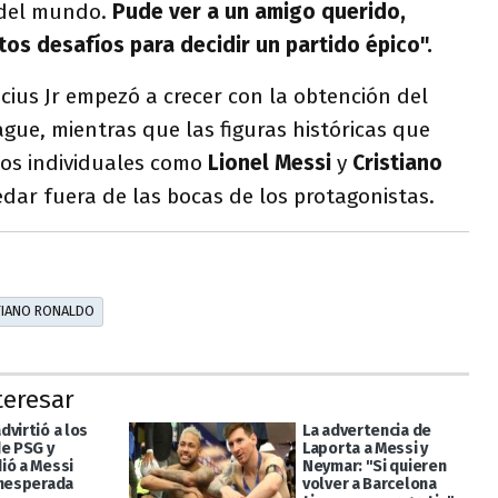
 del mundo.
Pude ver a un amigo querido,
tos desafíos para decidir un partido épico".
icius Jr empezó a crecer con la obtención del
ue, mientras que las figuras históricas que
os individuales como
Lionel Messi
y
Cristiano
dar fuera de las bocas de los protagonistas.
TIANO RONALDO
teresar
virtió a los
La advertencia de
de PSG y
Laporta a Messi y
ió a Messi
Neymar: "Si quieren
inesperada
volver a Barcelona