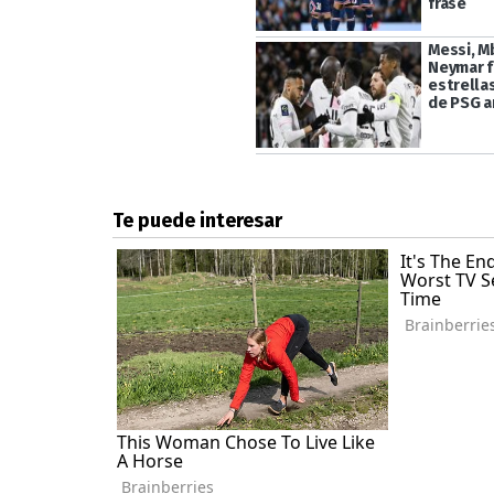
frase
Messi, M
Neymar f
estrellas
de PSG a