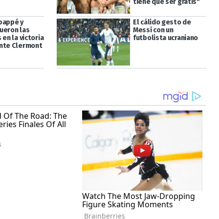
tiene que ser gratis"
bappé y
El cálido gesto de
ueron las
Messi con un
 en la victoria
futbolista ucraniano
nte Clermont