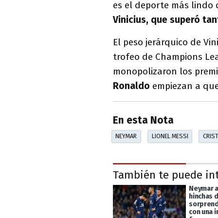
es el deporte más lindo
Vinicius, que superó tan
El peso jerárquico de Vin
trofeo de Champions Leag
monopolizaron los premi
Ronaldo
empiezan a que
En esta Nota
NEYMAR
LIONEL MESSI
CRIS
También te puede in
Neymar ad
hinchas 
sorprend
con una 