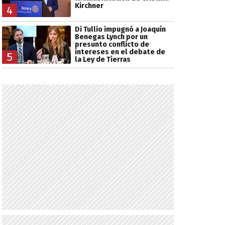
Kirchner
4
Di Tullio impugnó a Joaquín
Benegas Lynch por un
presunto conflicto de
intereses en el debate de
5
la Ley de Tierras