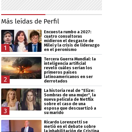
Más leídas de Perfil
Encuesta rumbo a 2027:
cuatro consultoras
midieron el desgaste de
Milei y la crisis de liderazgo
1
en el peronismo
Tercera Guerra Mundial: la
inteligencia artificial
reveló cuáles serían los
primeros países
latinoamericanos en ser
2
derrotados
La historia real de "Elize:
Sombras de una mujer", la
nueva película de Netflix
sobre el caso de una
esposa que descuartizó a
3
su marido
Ricardo Lorenzetti se
metió en el debate sobre
la inhabilitación de Cristina