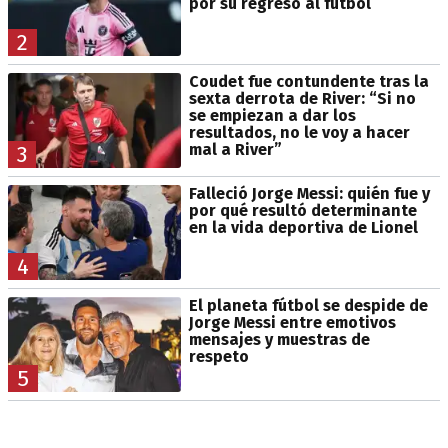
por su regreso al fútbol
2
Coudet fue contundente tras la
sexta derrota de River: “Si no
se empiezan a dar los
resultados, no le voy a hacer
mal a River”
3
Falleció Jorge Messi: quién fue y
por qué resultó determinante
en la vida deportiva de Lionel
4
El planeta fútbol se despide de
Jorge Messi entre emotivos
mensajes y muestras de
respeto
5