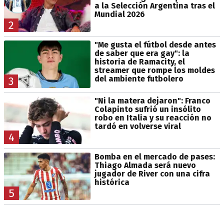
a la Selección Argentina tras el
Mundial 2026
2
"Me gusta el fútbol desde antes
de saber que era gay": la
historia de Ramacity, el
streamer que rompe los moldes
del ambiente futbolero
3
"Ni la matera dejaron": Franco
Colapinto sufrió un insólito
robo en Italia y su reacción no
tardó en volverse viral
4
Bomba en el mercado de pases:
Thiago Almada será nuevo
jugador de River con una cifra
histórica
5