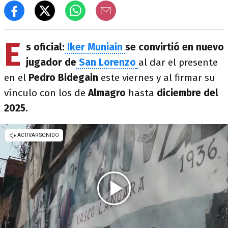
E
s oficial:
Iker Muniain
se convirtió en nuevo
jugador de
San Lorenzo
al dar el presente
en el
Pedro Bidegain
este viernes y al firmar su
vínculo con los de
Almagro
hasta
diciembre del
2025.