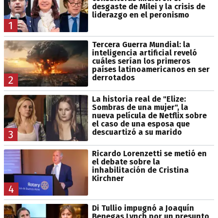
desgaste de Milei y la crisis de
liderazgo en el peronismo
1
Tercera Guerra Mundial: la
inteligencia artificial reveló
cuáles serían los primeros
países latinoamericanos en ser
derrotados
2
La historia real de "Elize:
Sombras de una mujer", la
nueva película de Netflix sobre
el caso de una esposa que
descuartizó a su marido
3
Ricardo Lorenzetti se metió en
el debate sobre la
inhabilitación de Cristina
Kirchner
4
Di Tullio impugnó a Joaquín
Benegas Lynch por un presunto