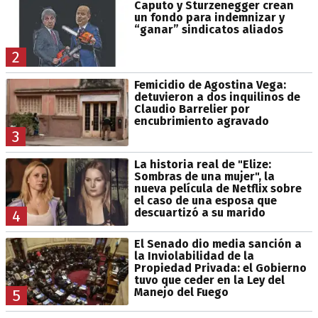
Caputo y Sturzenegger crean
un fondo para indemnizar y
“ganar” sindicatos aliados
2
Femicidio de Agostina Vega:
detuvieron a dos inquilinos de
Claudio Barrelier por
encubrimiento agravado
3
La historia real de "Elize:
Sombras de una mujer", la
nueva película de Netflix sobre
el caso de una esposa que
descuartizó a su marido
4
El Senado dio media sanción a
la Inviolabilidad de la
Propiedad Privada: el Gobierno
tuvo que ceder en la Ley del
Manejo del Fuego
5