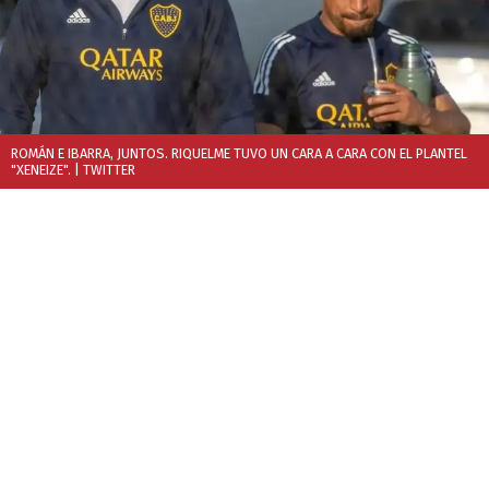
ROMÁN E IBARRA, JUNTOS. RIQUELME TUVO UN CARA A CARA CON EL PLANTEL
"XENEIZE".
| TWITTER