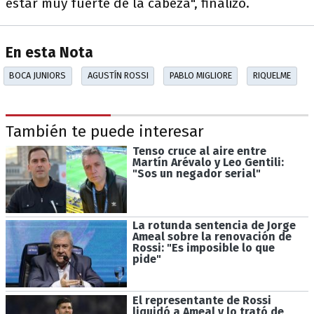
estar muy fuerte de la cabeza", finalizó.
En esta Nota
BOCA JUNIORS
AGUSTÍN ROSSI
PABLO MIGLIORE
RIQUELME
También te puede interesar
Tenso cruce al aire entre
Martín Arévalo y Leo Gentili:
"Sos un negador serial"
La rotunda sentencia de Jorge
Ameal sobre la renovación de
Rossi: "Es imposible lo que
pide"
El representante de Rossi
liquidó a Ameal y lo trató de