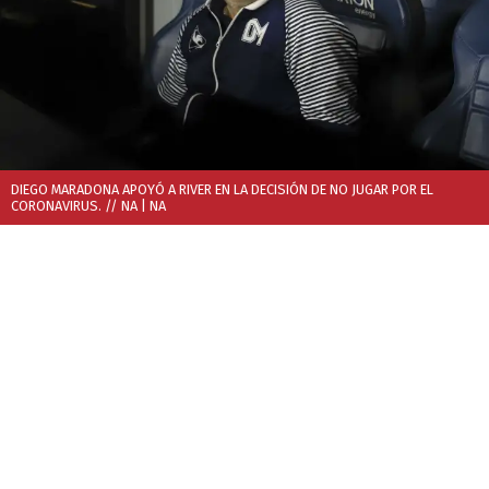
DIEGO MARADONA APOYÓ A RIVER EN LA DECISIÓN DE NO JUGAR POR EL
CORONAVIRUS. // NA
| NA