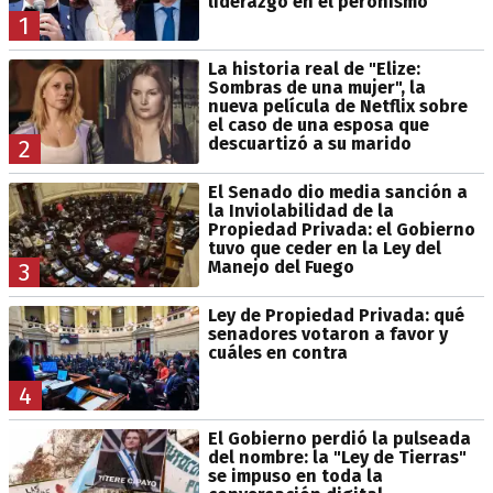
liderazgo en el peronismo
1
La historia real de "Elize:
Sombras de una mujer", la
nueva película de Netflix sobre
el caso de una esposa que
descuartizó a su marido
2
El Senado dio media sanción a
la Inviolabilidad de la
Propiedad Privada: el Gobierno
tuvo que ceder en la Ley del
Manejo del Fuego
3
Ley de Propiedad Privada: qué
senadores votaron a favor y
cuáles en contra
4
El Gobierno perdió la pulseada
del nombre: la "Ley de Tierras"
se impuso en toda la