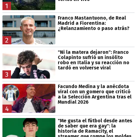
1
Franco Mastantuono, de Real
Madrid a Fiorentina:
¿Relanzamiento o paso atrás?
2
"Ni la matera dejaron": Franco
Colapinto sufrió un insólito
robo en Italia y su reacción no
tardó en volverse viral
3
Facundo Medina y la anécdota
viral con un gomero que criticó
a la Selección Argentina tras el
Mundial 2026
4
"Me gusta el fútbol desde antes
de saber que era gay": la
historia de Ramacity, el
streamer que rompe los moldes