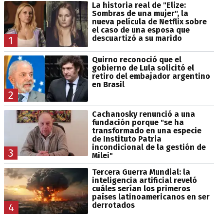
La historia real de "Elize:
Sombras de una mujer", la
nueva película de Netflix sobre
el caso de una esposa que
descuartizó a su marido
1
Quirno reconoció que el
gobierno de Lula solicitó el
retiro del embajador argentino
en Brasil
2
Cachanosky renunció a una
fundación porque "se ha
transformado en una especie
de Instituto Patria
incondicional de la gestión de
3
Milei"
Tercera Guerra Mundial: la
inteligencia artificial reveló
cuáles serían los primeros
países latinoamericanos en ser
derrotados
4