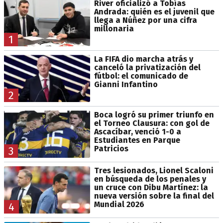
River oficializó a Tobías
Andrada: quién es el juvenil que
llega a Núñez por una cifra
millonaria
1
La FIFA dio marcha atrás y
canceló la privatización del
fútbol: el comunicado de
Gianni Infantino
2
Boca logró su primer triunfo en
el Torneo Clausura: con gol de
Ascacíbar, venció 1-0 a
Estudiantes en Parque
Patricios
3
Tres lesionados, Lionel Scaloni
en búsqueda de los penales y
un cruce con Dibu Martínez: la
nueva versión sobre la final del
Mundial 2026
4