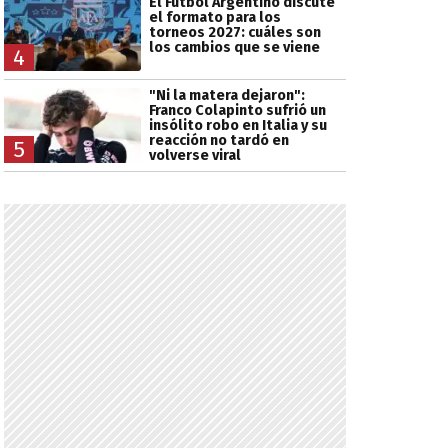
El Fútbol Argentino discute
el formato para los
torneos 2027: cuáles son
los cambios que se viene
4
"Ni la matera dejaron":
Franco Colapinto sufrió un
insólito robo en Italia y su
reacción no tardó en
5
volverse viral