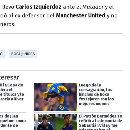
 llevó
Carlos Izquierdoz
ante el
Matador
y el
dó al ex defensor del
Manchester United
y no
ñeros.
JO
BOCA JUNIORS
teresar
ó la Copa de
Luego de la
idera el
consagración, los
e títulos y le
hinchas de Boca
ancia a River
festejaron con los
mejores memes
os de Juan
El Patrón Bermúdez se
iquelme como
refirió a la denuncia de
idente de
Sebastián Villa y fue