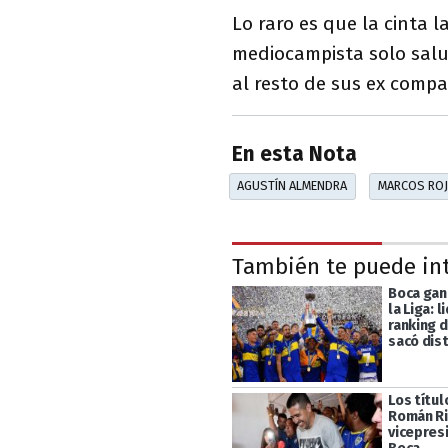
Lo raro es que la cinta la
mediocampista solo salu
al resto de sus ex compa
En esta Nota
AGUSTÍN ALMENDRA
MARCOS RO
También te puede in
Boca gan
la Liga: l
ranking d
sacó dist
Los títul
Román R
vicepres