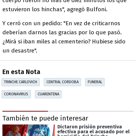
cuerpo fueron no más de diez minutos los que
estuvieron los hinchas", agregó Bulfoni.
Y cerró con un pedido: "En vez de criticarnos
deberían darnos las gracias por lo que pasó.
¿Mirá si iban miles al cementerio? Hubiese sido
un desastre".
En esta Nota
TRINCHE CARLOVICH
CENTRAL CORDOBA
FUNERAL
CORONAVIRUS
CUARENTENA
También te puede interesar
Dictaron prisión preventiva
efectiva para el acusado por el