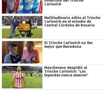
homicidio del Trinche
Carlovich
Multitudinario adiós al Trinche
Carlovich en el estadio de
Central Córdoba de Rosario
El Trinche Carlovich no fue
mejor que Maradona
Mascherano despidió al
Trinche Carlovich: "Las
leyendas nunca mueren"