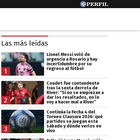
Las más leídas
Lionel Messi voló de
urgencia a Rosario y hay
incertidumbre por su
regreso al fútbol
1
Coudet fue contundente
tras la sexta derrota de
River: “Si no se empiezan a
dar los resultados, no le
2
voy a hacer mal a River”
Continúa la Fecha 4 del
Torneo Clausura 2026: qué
partidos se juegan este
sábado y dónde verlos en
3
vivo