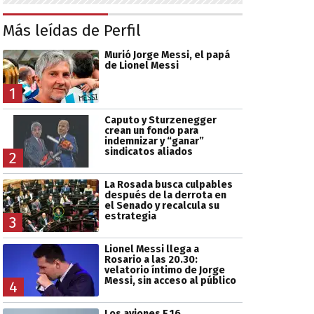
Más leídas de Perfil
Murió Jorge Messi, el papá
de Lionel Messi
1
Caputo y Sturzenegger
crean un fondo para
indemnizar y “ganar”
sindicatos aliados
2
La Rosada busca culpables
después de la derrota en
el Senado y recalcula su
estrategia
3
Lionel Messi llega a
Rosario a las 20.30:
velatorio íntimo de Jorge
Messi, sin acceso al público
4
Los aviones F 16