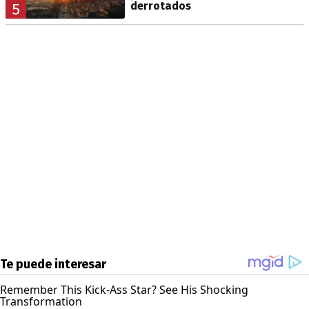
derrotados
5