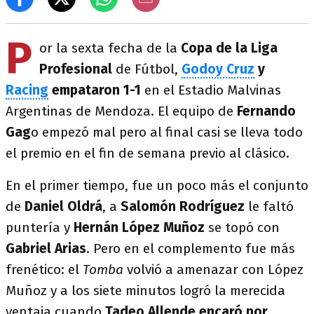
P
or la sexta fecha de la
Copa de la Liga
Profesional
de Fútbol,
Godoy Cruz
y
Racing
empataron 1-1
en el Estadio Malvinas
Argentinas de Mendoza. El equipo de
Fernando
Gag
o empezó mal pero al final casi se lleva todo
el premio en el fin de semana previo al clásico.
En el primer tiempo, fue un poco más el conjunto
de
Daniel Oldrá
, a
Salomón Rodríguez
le faltó
puntería y
Hernán López Muñoz
se topó con
Gabriel Arias
. Pero en el complemento fue más
frenético: el
Tomba
volvió a amenazar con López
Muñoz y a los siete minutos logró la merecida
ventaja cuando
Tadeo Allende encaró por