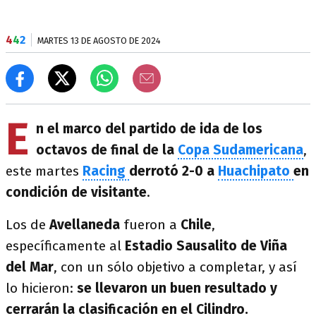
4
4
2
MARTES 13 DE AGOSTO DE 2024
E
n el marco del partido de ida de los
octavos de final de la
Copa Sudamericana
,
este martes
Racing
derrotó 2-0 a
Huachipato
en
condición de visitante
.
Los de
Avellaneda
fueron a
Chile
,
específicamente al
Estadio Sausalito de Viña
del Mar
, con un sólo objetivo a completar, y así
lo hicieron:
se llevaron un buen resultado y
cerrarán la clasificación en el Cilindro.