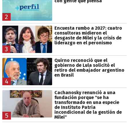
con gente que piensa
2
Encuesta rumbo a 2027: cuatro
consultoras midieron el
desgaste de Milei y la crisis de
liderazgo en el peronismo
3
Quirno reconoció que el
gobierno de Lula solicitó el
retiro del embajador argentino
en Brasil
4
Cachanosky renunció a una
fundación porque "se ha
transformado en una especie
de Instituto Patria
incondicional de la gestión de
5
Milei"