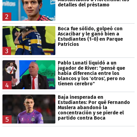
detalles del préstamo
2
Boca fue sólido, golpeó con
Ascacibar y le ganó bien a
Estudiantes (1-0) en Parque
Patricios
3
Pablo Lunati liquidó a un
jugador de River: "pensé que
había diferencia entre los
blancos y los 'otros', pero no
tienen cerebro"
4
Baja inesperada en
Estudiantes: Por qué Fernando
Muslera abandonó la
concentración y se pierde el
partido contra Boca
5