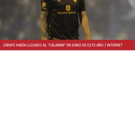
ZÁRATE HABÍA LLEGADO AL "CALAMAR" EN JUNIO DE ESTE AÑO
| INTERNET