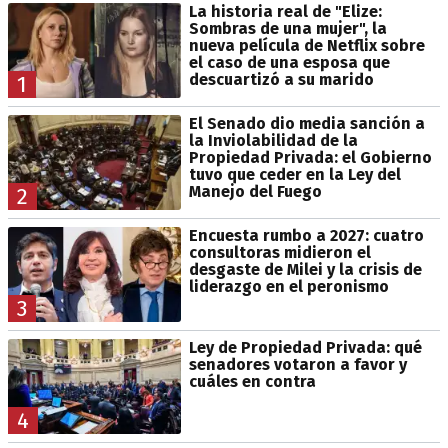
La historia real de "Elize:
Sombras de una mujer", la
nueva película de Netflix sobre
el caso de una esposa que
descuartizó a su marido
1
El Senado dio media sanción a
la Inviolabilidad de la
Propiedad Privada: el Gobierno
tuvo que ceder en la Ley del
Manejo del Fuego
2
Encuesta rumbo a 2027: cuatro
consultoras midieron el
desgaste de Milei y la crisis de
liderazgo en el peronismo
3
Ley de Propiedad Privada: qué
senadores votaron a favor y
cuáles en contra
4