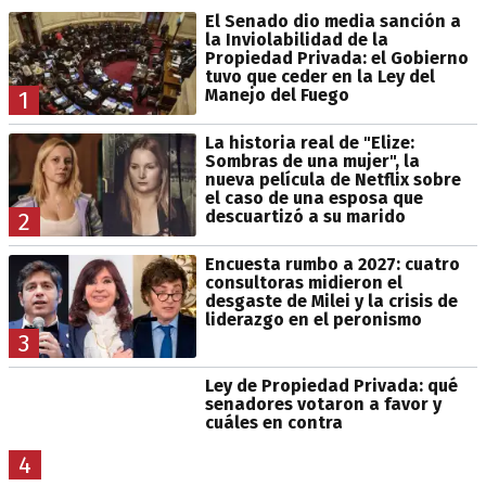
El Senado dio media sanción a
la Inviolabilidad de la
Propiedad Privada: el Gobierno
tuvo que ceder en la Ley del
Manejo del Fuego
1
La historia real de "Elize:
Sombras de una mujer", la
nueva película de Netflix sobre
el caso de una esposa que
descuartizó a su marido
2
Encuesta rumbo a 2027: cuatro
consultoras midieron el
desgaste de Milei y la crisis de
liderazgo en el peronismo
3
Ley de Propiedad Privada: qué
senadores votaron a favor y
cuáles en contra
4