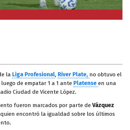
de la
Liga Profesional
,
River Plate,
no obtuvo el
 luego de empatar 1 a 1 ante
Platense
en una
stadio Ciudad de Vicente López.
iento fueron marcados por parte de
Vázquez
 quien encontró la igualdad sobre los últimos
ento.