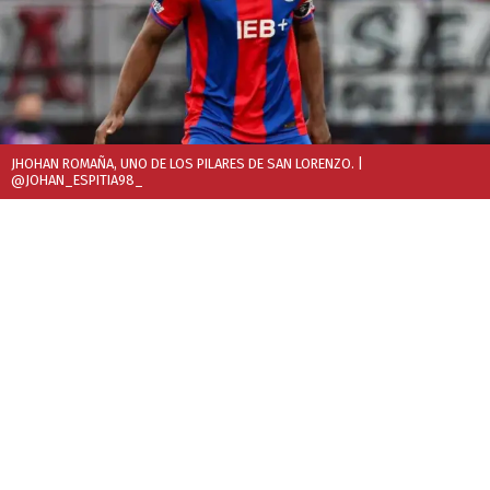
JHOHAN ROMAÑA, UNO DE LOS PILARES DE SAN LORENZO.
|
@JOHAN_ESPITIA98_