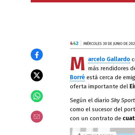
4
4
2
MIÉRCOLES 30 DE JUNIO DE 202
M
arcelo Gallardo
c
más rendidores de
Borré
está cerca de emig
oferta importante del
E
Según el diario
Sky Spor
como el sucesor del po
con un contrato de
cua