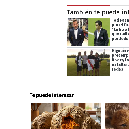
También te puede in
Toti Pas
por el fi
"Lo hizo 
que Gall
perdedo
Higuaín v
pretemp
River y l
estallaro
redes