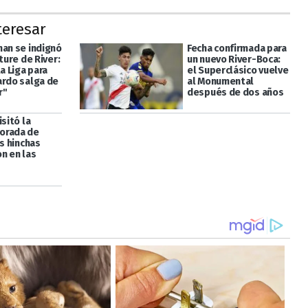
teresar
man se indignó
Fecha confirmada para
xture de River:
un nuevo River-Boca:
la Liga para
el Superclásico vuelve
ardo salga de
al Monumental
r"
después de dos años
isitó la
orada de
os hinchas
n en las