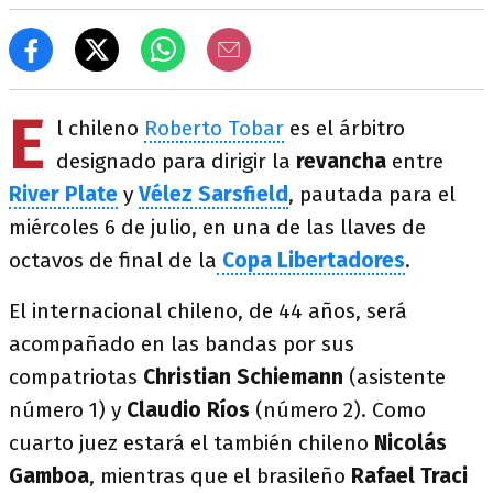
E
l chileno
Roberto Tobar
es el árbitro
designado para dirigir la
revancha
entre
River
Plate
y
Vélez Sarsfield
, pautada para el
miércoles 6 de julio, en una de las llaves de
octavos de final de la
Copa Libertadores
.
El internacional chileno, de 44 años, será
acompañado en las bandas por sus
compatriotas
Christian Schiemann
(asistente
número 1) y
Claudio Ríos
(número 2). Como
cuarto juez estará el también chileno
Nicolás
Gamboa
, mientras que el brasileño
Rafael
Traci