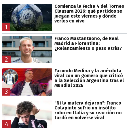
Comienza la Fecha 4 del Torneo
Clausura 2026: qué partidos se
juegan este viernes y dónde
verlos en vivo
1
Franco Mastantuono, de Real
Madrid a Fiorentina:
¿Relanzamiento o paso atrás?
2
Facundo Medina y la anécdota
viral con un gomero que criticó
a la Selección Argentina tras el
Mundial 2026
3
"Ni la matera dejaron": Franco
Colapinto sufrió un insólito
robo en Italia y su reacción no
tardó en volverse viral
4