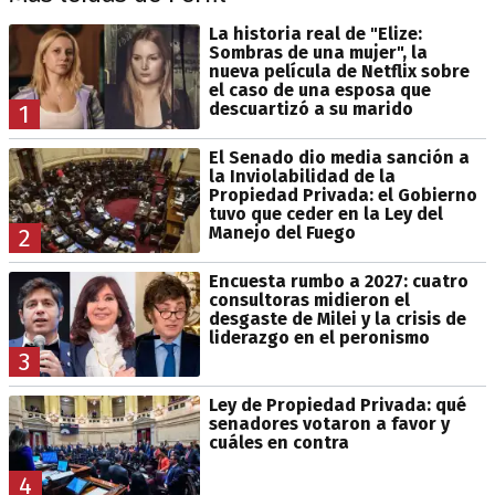
La historia real de "Elize:
Sombras de una mujer", la
nueva película de Netflix sobre
el caso de una esposa que
descuartizó a su marido
1
El Senado dio media sanción a
la Inviolabilidad de la
Propiedad Privada: el Gobierno
tuvo que ceder en la Ley del
Manejo del Fuego
2
Encuesta rumbo a 2027: cuatro
consultoras midieron el
desgaste de Milei y la crisis de
liderazgo en el peronismo
3
Ley de Propiedad Privada: qué
senadores votaron a favor y
cuáles en contra
4