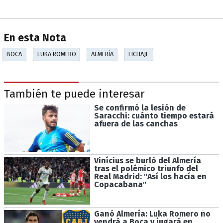
En esta Nota
BOCA
LUKA ROMERO
ALMERÍA
FICHAJE
También te puede interesar
Se confirmó la lesión de
Saracchi: cuánto tiempo estará
afuera de las canchas
Vinícius se burló del Almería
tras el polémico triunfo del
Real Madrid: "Así los hacía en
Copacabana"
Ganó Almería: Luka Romero no
vendrá a Boca y jugará en