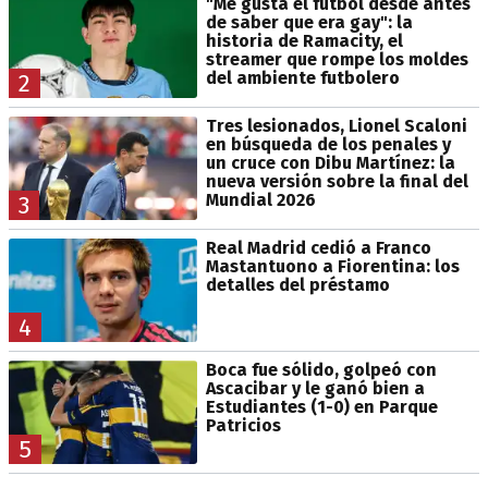
"Me gusta el fútbol desde antes
de saber que era gay": la
historia de Ramacity, el
streamer que rompe los moldes
del ambiente futbolero
2
Tres lesionados, Lionel Scaloni
en búsqueda de los penales y
un cruce con Dibu Martínez: la
nueva versión sobre la final del
Mundial 2026
3
Real Madrid cedió a Franco
Mastantuono a Fiorentina: los
detalles del préstamo
4
Boca fue sólido, golpeó con
Ascacibar y le ganó bien a
Estudiantes (1-0) en Parque
Patricios
5