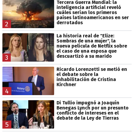
Tercera Guerra Mundial: la
inteligencia artificial reveló
cuáles serían los primeros
países latinoamericanos en ser
derrotados
2
La historia real de "Elize:
Sombras de una mujer", la
nueva película de Netflix sobre
el caso de una esposa que
descuartizó a su marido
3
Ricardo Lorenzetti se metió en
el debate sobre la
inhabilitación de Cristina
Kirchner
4
Di Tullio impugnó a Joaquín
Benegas Lynch por un presunto
conflicto de intereses en el
debate de la Ley de Tierras
5