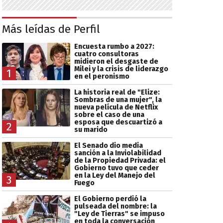
Más leídas de Perfil
Encuesta rumbo a 2027:
cuatro consultoras
midieron el desgaste de
Milei y la crisis de liderazgo
1
en el peronismo
La historia real de "Elize:
Sombras de una mujer", la
nueva película de Netflix
sobre el caso de una
esposa que descuartizó a
2
su marido
El Senado dio media
sanción a la Inviolabilidad
de la Propiedad Privada: el
Gobierno tuvo que ceder
en la Ley del Manejo del
3
Fuego
El Gobierno perdió la
pulseada del nombre: la
"Ley de Tierras" se impuso
en toda la conversación