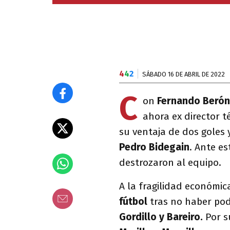
4
4
2
SÁBADO 16 DE ABRIL DE 2022
C
on
Fernando Berón
ahora ex director t
su ventaja de dos goles 
Pedro Bidegain
. Ante es
destrozaron al equipo.
A la fragilidad económic
fútbol
tras no haber pod
Gordillo y Bareiro.
Por su