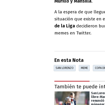
Murillo y Mansilla
.
A la espera de que llegu
situación que existe en 
de la Liga
decidieron bur
memes en Twitter.
En esta Nota
SAN LORENZO
MEME
COPA DE
También te puede in
San Lore
libre: M
renunció
mánager