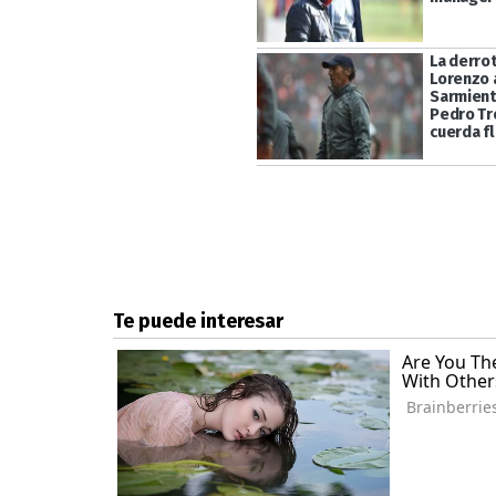
La derro
Lorenzo 
Sarmient
Pedro Tro
cuerda fl