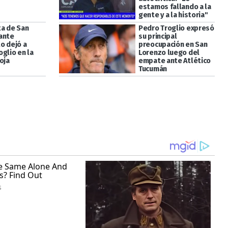
estamos fallando a la
gente y a la historia"
ta de San
Pedro Troglio expresó
ante
su principal
o dejó a
preocupación en San
glio en la
Lorenzo luego del
oja
empate ante Atlético
Tucumán