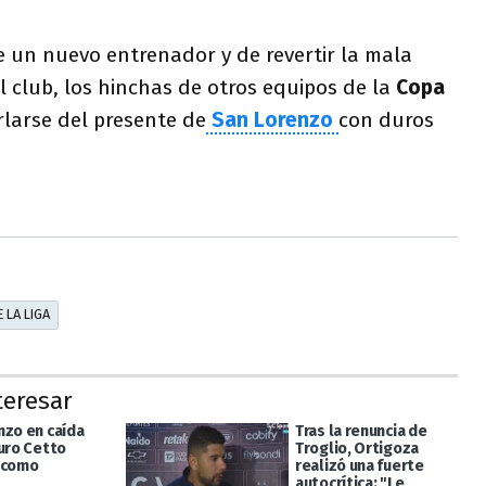
e un nuevo entrenador y de revertir la mala
el club, los hinchas de otros equipos de la
Copa
larse del presente de
San Lorenzo
con duros
 LA LIGA
teresar
nzo en caída
Tras la renuncia de
auro Cetto
Troglio, Ortigoza
 como
realizó una fuerte
autocrítica: "Le